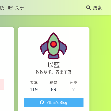
纸
关于
搜索
以蓝
孜孜以求，青出于蓝
文章
标签
分类
119
69
7
YiLan's Blog