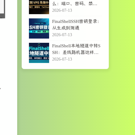
么：端口、密码、禁密
码登录与Fail2ban
2026-07-13
FinalShellSSH密钥登录：
从生成到测通
2026-07-13
FinalShell本地隧道中转S
SH：差线路机器这样连
更稳
2026-07-13
。