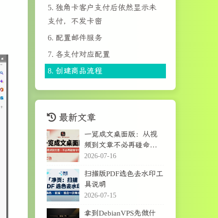
5.
独角卡客户支付后依然显示未
支付，不发卡密
6.
配置邮件服务
7.
各支付对应配置
8.
创建商品流程
最新文章
一览成文桌面版：从视
频到文章不必再碰命令
行
2026-07-16
扫描版PDF选色去水印工
具说明
2026-07-15
拿到DebianVPS先做什