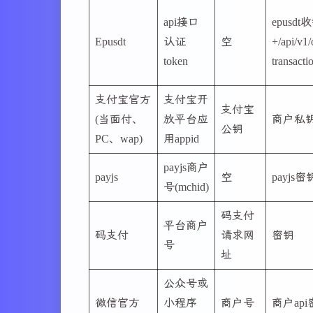
api接口
epusd
Epusdt
认证
空
+/api/v1/
token
transacti
支付宝官方
支付宝开
支付宝
(当面付、
放平台应
商户私
公钥
PC、wap)
用appid
payjs商户
payjs
空
payjs密
号(mchid)
码支付
平台商户
码支付
请求网
密钥
号
址
公众号或
微信官方
小程序
商户号
商户ap