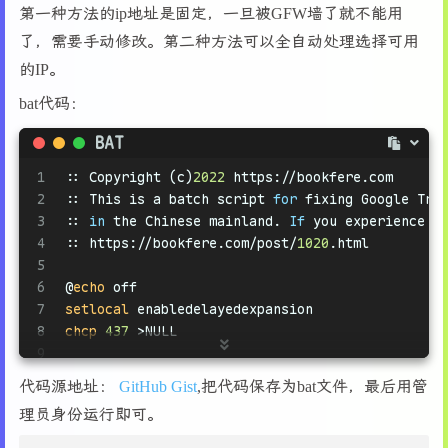
第一种方法的ip地址是固定，一旦被GFW墙了就不能用
了，需要手动修改。第二种方法可以全自动处理选择可用
的IP。
bat代码：
BAT
1
:: Copyright (c)
2022
 https://bookfere.com
2
:: This is a batch script 
for
 fixing Google Tra
3
:: 
in
 the Chinese mainland. 
If
 you experience a
4
:: https://bookfere.com/post/
1020
.html
5
6
@
echo
 off
7
setlocal
 enabledelayedexpansion
8
chcp
437
 >NULL
9
10
set
 "source_domain=google.cn"
代码源地址：
GitHub Gist
,把代码保存为bat文件，最后用管
11
set
 "target_domain=translate.googleapis.com"
理员身份运行即可。
12
13
set
 "hosts_file=C:\Windows\System32\drivers\etc