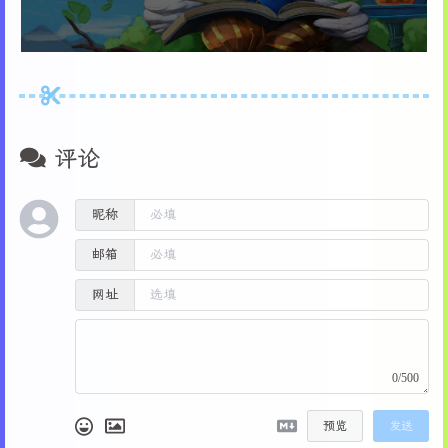
55
            >>
%hosts_file%
 <
NUL
set
 /p="
!line!
"
56
set
 "new_line=true"
57
        )
58
    )
59
) 
else
 (
60
echo
 Adding the rule "
%new_rule%
"
61
echo
.>>
%hosts_file%
评论
62
echo
%comment%
>>
%hosts_file%
63
    <
NUL
set
 /p="
%new_rule%
">>
%hosts_file%
昵称
64
)
65
邮箱
66
echo
 Done.
67
pause
网址
0/500
预览
发送