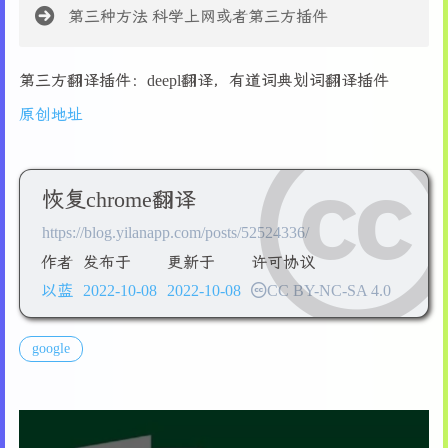
14
for
 /f "skip=
4
 tokens=
2
" 
%%a
in
 ('"nslookup 
%so
第三种方法
科学上网或者第三方插件
15
set
 "old_rule=null"
16
set
 "new_rule=
%ip%
%target_domain%
"
第三方翻译插件：deepl翻译，有道词典划词翻译插件
17
set
 "comment=# Fix Google Translate CN"
18
原创地址
19
for
 /f "tokens=*" 
%%i
in
 ('
type
%hosts_file%
') 
20
set
 "line=
%%i
"
21
    :: Retrieve the rule 
If
 the target domain e
22
if
not
 "
!line:%target_domain%=!
"=="
%%i
" 
set
恢复chrome翻译
23
)
https://blog.yilanapp.com/posts/52524336/
24
25
if
not
 "
%old_rule%
"=="null" (
作者
发布于
更新于
许可协议
26
echo
 A rule has been added to the hosts fil
以蓝
2022-10-08
2022-10-08
CC BY-NC-SA 4.0
27
echo
 [
1
] Update [
2
] Delete
28
set
 /p action="Enter a number to choose an 
29
if
 "
!action!
"=="
1
" (
google
30
if
not
 "
%old_rule%
"=="
%new_rule%
" (
31
echo
 Deleting the rule "
%old_rule%
"
32
echo
 Adding the rule "
%new_rule%
"
33
set
 "new_line=false"