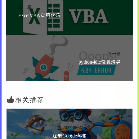
34
for
 /f "tokens=*" 
%%i
in
 ('
type
%ho
上一篇
35
set
 "rule=
%%i
"
ExcelVBA实用代码
36
set
 "rule=
!rule:*]=!
"
37
if
 "
%old_rule%
"=="
!rule!
" 
set
 "
38
if
 "
!new_line!
"=="true" >>
%host
39
                >>
%hosts_file%
 <
NUL
set
 /p="
!ru
40
set
 "new_line=true"
41
            )
下一篇
42
        ) 
else
 (
python-idle设置清屏
43
echo
 The rule already exists, nothi
44
        )
45
    )
46
if
 "
!action!
"=="
2
" (
47
echo
 Deleting the rule "
%old_rule%
"
48
set
 "new_line=false"
相关推荐
49
for
 /f "tokens=*" 
%%i
in
 ('
50
type
 "
%hosts_file%
" ^| 
findstr
 /v /
51
        ') 
do
 (
52
set
 "line=
%%i
"
2022-08-22
53
set
 "line=
!line:*]=!
"
注册Google邮箱
54
if
 "
!new_line!
"=="true" >>
%hosts_fi