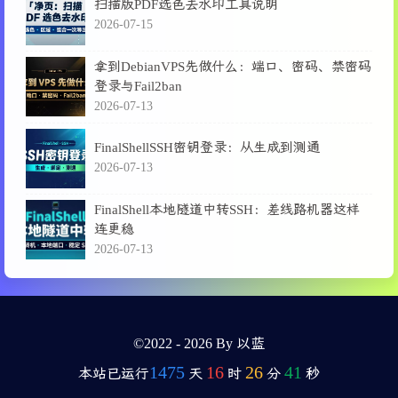
扫描版PDF选色去水印工具说明
2026-07-15
拿到DebianVPS先做什么：端口、密码、禁密码
登录与Fail2ban
2026-07-13
FinalShellSSH密钥登录：从生成到测通
2026-07-13
FinalShell本地隧道中转SSH：差线路机器这样
连更稳
2026-07-13
©2022 - 2026 By 以蓝
1475
16
26
42
本站已运行
天
时
分
秒