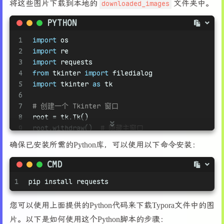
将这些图片下载到本地的
downloaded_images
文件夹中。
PYTHON
1
import
 os
2
import
 re
3
import
 requests
4
from
 tkinter 
import
 filedialog
5
import
 tkinter 
as
 tk
6
7
# 创建一个 Tkinter 窗口
8
root = tk.Tk()
9
root.withdraw()  
# 隐藏主窗口
10
确保已安装所需的Python库，可以使用以下命令安装：
11
# 让用户选择一个 Typora 文件
12
typora_file_path = filedialog.askopenfilename(t
CMD
13
1
pip install requests
14
# 检查是否选择了文件
15
if
not
 typora_file_path:
16
print
(
"未选择文件，退出..."
)
您可以使用上面提供的Python代码来下载Typora文件中的图
17
    exit()
片。以下是如何使用这个Python脚本的步骤：