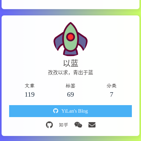
以蓝
孜孜以求，青出于蓝
文章
标签
分类
119
69
7
YiLan's Blog