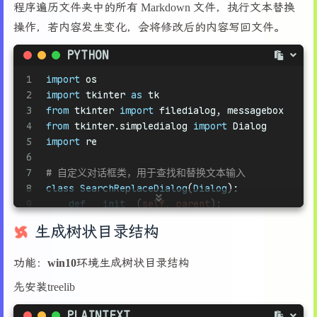
程序遍历文件夹中的所有 Markdown 文件，执行文本替换
操作，若内容发生变化，会将修改后的内容写回文件。
PYTHON
1
import
 os
2
import
 tkinter 
as
 tk
3
from
 tkinter 
import
 filedialog, messagebox
4
from
 tkinter.simpledialog 
import
 Dialog
5
import
 re
6
7
# 自定义对话框类，用于查找和替换文本输入
8
class
SearchReplaceDialog
(
Dialog
):
9
def
__init__
(
self, parent
):
10
        self.search_text = 
""
生成树状目录结构
11
        self.replace_text = 
""
12
        self.use_regex = 
False
功能：win10环境生成树状目录结构
13
super
().__init__(parent, title=
"查找和替
14
先安装treelib
15
def
body
(
self, master
):
16
        tk.Label(master, text=
"查找文本:"
).grid(
PLAINTEXT