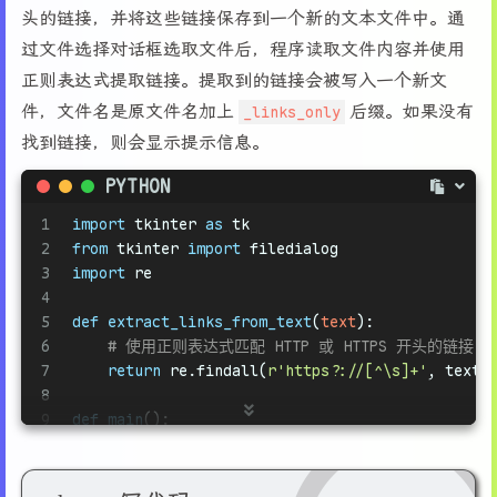
37
# 主函数
头的链接，并将这些链接保存到一个新的文本文件中。通
17
38
def
main
():
18
def
build_tree
(
tree, root_path, depth, parent=
N
过文件选择对话框选取文件后，程序读取文件内容并使用
39
# 创建主窗口并隐藏
19
# 递归生成目录树
正则表达式提取链接。提取到的链接会被写入一个新文
40
    root = tk.Tk()
20
if
 level > depth:
41
    root.withdraw()
件，文件名是原文件名加上
_links_only
后缀。如果没有
21
return
42
找到链接，则会显示提示信息。
22
    root_path = Path(root_path)
43
# 选择文件夹
23
    node_name = root_path.name
44
    folder_path = filedialog.askdirectory(title
PYTHON
24
if
 parent 
is
None
:
45
if
not
 folder_path:
25
        tree.create_node(node_name, root_path, 
1
import
 tkinter 
as
 tk
46
print
(
"未选择文件夹，操作取消。"
)
26
else
:
2
from
 tkinter 
import
 filedialog
47
return
27
        tree.create_node(node_name, root_path, 
3
import
 re
48
28
4
49
# 显示查找和替换对话框
29
# 遍历子文件夹
5
def
extract_links_from_text
(
text
):
50
    dialog = SearchReplaceDialog(root)
30
for
 child 
in
 root_path.iterdir():
6
# 使用正则表达式匹配 HTTP 或 HTTPS 开头的链接
51
    search_text = dialog.search_text
31
if
 child.is_dir():
7
return
 re.findall(
r'https?://[^\s]+'
, text)
52
    replace_text = dialog.replace_text
32
            build_tree(tree, child, depth, root
8
53
    use_regex = dialog.use_regex
33
9
def
main
():
54
34
def
save_tree_to_file
(
tree, output_file=
"direct
10
# 创建文件选择窗口
55
if
not
 search_text 
or
not
 replace_text:
35
# 使用 ASCII 树状结构并替换 `+--` 为 `└──`
11
    root = tk.Tk()
56
print
(
"查找或替换文本为空，操作取消。"
)
36
    tree_output = tree.show(line_type=
"ascii"
, 
12
    root.withdraw()  
# 隐藏主窗口