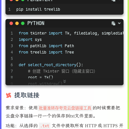
17
        tk.Label(master, text=
"替换文本:"
).grid(
1
pip install treelib
18
19
        self.search_entry = tk.Entry(master)
PYTHON
20
        self.replace_entry = tk.Entry(master)
21
1
from
 tkinter 
import
 Tk, filedialog, simpledialo
22
        self.search_entry.grid(row=
0
, column=
1
)
2
import
 sys
23
        self.replace_entry.grid(row=
1
, column=
1
3
from
 pathlib 
import
 Path
24
4
from
 treelib 
import
 Tree
25
# 模式选择：全局替换 or 正则表达式
5
26
        self.mode_var = tk.BooleanVar(value=
Fal
6
def
select_root_directory
():
27
        tk.Radiobutton(master, text=
"全局替换"
, 
7
# 创建 Tkinter 窗口（隐藏主窗口）
28
        tk.Radiobutton(master, text=
"正则表达式"
,
8
    root = Tk()
29
9
    root.withdraw()
30
return
 self.search_entry  
# 初始聚焦
10
31
提取链接
11
# 打开目录选择弹窗
32
def
apply
(
self
):
12
    folder_selected = filedialog.askdirectory(t
33
        self.search_text = self.search_entry.ge
需求背景：使用
批量准转存夸克云盘链接工具
的时候需要把
13
if
not
 folder_selected:
34
        self.replace_text = self.replace_entry.
14
print
(
"未选择目录，程序退出。"
)
云盘分享链接一行一个的保存到txt文件里面。
35
        self.use_regex = self.mode_var.get()
15
        sys.exit()
36
功能：从选择的
.txt
文件中提取所有 HTTP 或 HTTPS 开
16
return
 folder_selected