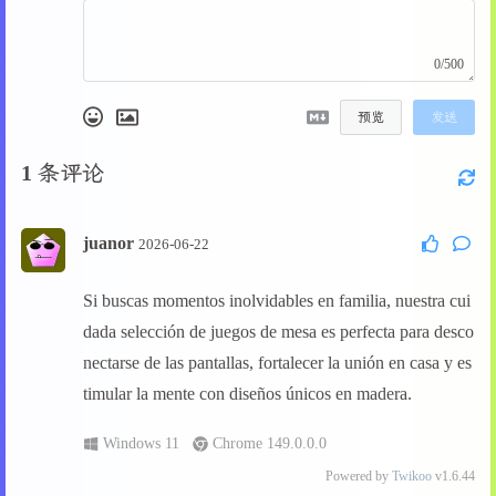
0/500
预览
发送
1
条评论
juanor
2026-06-22
Si buscas momentos inolvidables en familia, nuestra cui
dada selección de juegos de mesa es perfecta para desco
nectarse de las pantallas, fortalecer la unión en casa y es
timular la mente con diseños únicos en madera.
Windows 11
Chrome 149.0.0.0
Powered by
Twikoo
v1.6.44