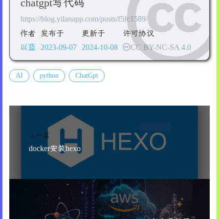
57
return
chatgpt写代码
37
    tree_output = tree_output.replace(
'+--'
, 
'└
13
58
38
with
open
(output_file, 
'w'
, encoding=
'utf-8
https://blog.yilanapp.com/posts/f5fc1589/
14
# 打开文件选择对话框
59
# 遍历目录中的所有 .md 文件
39
        f.write(tree_output)
15
    file_path = filedialog.askopenfilename(file
60
for
 root, dirs, files 
in
 os.walk(folder_pat
作者
发布于
更新于
许可协议
40
print
(
f"目录结构已保存到 
{output_file}
"
)
16
if
not
 file_path:
61
for
 file 
in
 files:
以蓝
2023-09-07
2024-10-08
CC BY-NC-SA 4.0
41
17
print
(
"未选择文件"
)
62
if
 file.endswith(
".md"
):
42
if
 __name__ == 
"__main__"
:
18
return
63
                file_path = os.path.join(root, 
43
# 选择根目录
19
64
AI
python
ChatGpt
44
    root_dir = select_root_directory()
20
# 读取文件内容
65
# 打开文件并读取内容，确保使用 UTF-
45
21
with
open
(file_path, 
'r'
, encoding=
'utf-8'
)
66
with
open
(file_path, 
'r'
, encod
46
# 输入显示的目录级数
22
        content = file.read()
67
                    content = f.read()
47
    Tk().withdraw()  
# 隐藏主窗口
23
68
48
    max_depth = simpledialog.askinteger(
"输入目录
24
# 提取链接
69
# 替换内容，增加 re.DOTALL 以匹
49
上一篇
25
    links = extract_links_from_text(content)
70
if
 use_regex:
50
# 创建目录树
docker安装hexo
26
71
# 使用 re.DOTALL 标志以匹配
51
    directory_tree = Tree()
27
# 如果有链接，写入到新的文件
72
                    new_content = re.sub(search
52
    build_tree(directory_tree, root_dir, max_de
28
if
 links:
73
else
:
53
29
        output_path = file_path.replace(
'.txt'
,
74
                    new_content = content.repla
54
# 输出目录结构到 txt 文件
30
with
open
(output_path, 
'w'
, encoding=
'u
75
55
    save_tree_to_file(directory_tree)
31
for
 link 
in
 links:
76
# 如果内容发生变化，则写回文件
下一篇
32
                output_file.write(link + 
'\n'
)
77
if
 content != new_content: