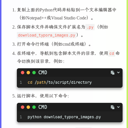
18
19
# 读取选定的 Typora 文件内容
复制上面的Python代码并粘贴到一个文本编辑器中
20
with
open
(typora_file_path, 
'r'
, encoding=
'utf-
（如Notepad++或Visual Studio Code）。
21
    content = file.read()
22
保存脚本文件并确保文件扩展名为
.py
（例如
23
# 使用正则表达式查找所有图片链接
download_typora_images.py
）。
24
img_links = re.findall(
r'!\[.*?\]\((.*?)\)'
, co
打开命令行终端（例如cmd或终端）。
25
26
# 创建一个目录来保存下载的图片
在终端中，导航到包含脚本文件的目录，使用
cd
命
27
if
not
 os.path.exists(
'downloaded_images'
):
令切换到该目录，例如：
28
    os.mkdir(
'downloaded_images'
)
29
CMD
30
# 下载并重命名图片
1
cd
 /
path
/to/script/directory
31
for
 i, img_link 
in
enumerate
(img_links):
32
    response = requests.get(img_link)
33
if
 response.status_code == 
200
:
运行脚本，使用以下命令：
34
# 提取文件扩展名
CMD
35
        file_extension = os.path.splitext(img_l
36
# 构建一个新文件名
1
python download_typora_images.py
37
        new_filename = 
f'downloaded_images/
{i +
38
# 保存图片