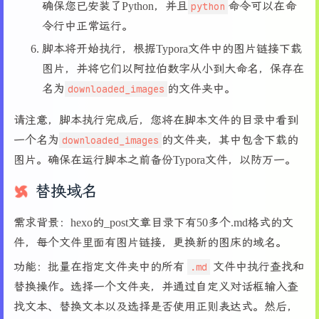
确保您已安装了Python，并且
python
命令可以在命
39
with
open
(new_filename, 
'wb'
) 
as
 img_fi
令行中正常运行。
40
            img_file.write(response.content)
41
print
(
f'下载成功: 
{new_filename}
'
)
脚本将开始执行，根据Typora文件中的图片链接下载
42
else
:
图片，并将它们以阿拉伯数字从小到大命名，保存在
43
print
(
f'下载失败: 
{img_link}
'
)
名为
downloaded_images
的文件夹中。
44
45
print
(
'图片下载完成。'
)
请注意，脚本执行完成后，您将在脚本文件的目录中看到
一个名为
downloaded_images
的文件夹，其中包含下载的
图片。确保在运行脚本之前备份Typora文件，以防万一。
替换域名
需求背景：hexo的_post文章目录下有50多个.md格式的文
件，每个文件里面有图片链接，更换新的图床的域名。
功能：批量在指定文件夹中的所有
.md
文件中执行查找和
替换操作。选择一个文件夹，并通过自定义对话框输入查
找文本、替换文本以及选择是否使用正则表达式。然后，