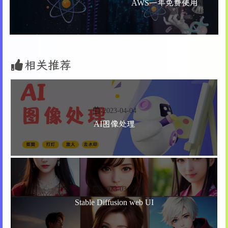
AWS一年免费使用
33
print
(
f"提取的链接已保存到：
{output_path}
"
78
with
open
(file_path, 
'w'
, e
34
else
:
79
                        f.write(new_content)
35
print
(
"未找到链接"
)
80
print
(
f"替换成功：
{file_path}
36
81
else
:
37
if
 __name__ == 
"__main__"
:
82
print
(
f"未发现替换内容：
{file
38
    main()
83
相关推荐
84
print
(
"替换操作完成！"
)
85
86
# 运行主函数
87
if
 __name__ == 
"__main__"
:
2023-04-04
88
    main()
AI图像处理
2023-03-07
Stable Diffusion web UI