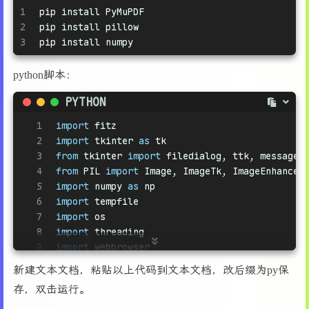
1
pip install PyMuPDF
101
        self.custom_range_btn.pack(side=tk.LEF
2
pip install pillow
102
3
pip install numpy
103
# 绑定鼠标事件
104
        self.canvas.bind(
"<Button-1>"
, self.on
105
        self.canvas.bind(
"<B1-Motion>"
, self.o
python脚本：
106
        self.canvas.bind(
"<ButtonRelease-1>"
, 
PYTHON
107
108
# 绑定鼠标滚轮事件用于滚动和缩放
1
import
 fitz
109
        self.canvas.bind(
"<MouseWheel>"
, self.
2
import
 tkinter 
as
 tk
110
        self.canvas.bind(
"<Button-4>"
, self.on
3
from
 tkinter 
import
 filedialog, ttk, messageb
111
        self.canvas.bind(
"<Button-5>"
, self.on
4
from
 PIL 
import
 Image, ImageTk, ImageEnhance
112
        self.canvas.bind(
"<Control-MouseWheel>
5
import
 numpy 
as
 np
113
        self.canvas.bind(
"<Control-Button-4>"
,
6
import
 tempfile
114
        self.canvas.bind(
"<Control-Button-5>"
,
7
import
 os
115
8
import
 threading
116
# 绑定窗口大小变化事件
9
import
 webbrowser
117
        self.canvas.bind(
"<Configure>"
, self.o
10
from
 datetime 
import
 datetime
新建文本文档，粘贴以上代码到文本文档，改后缀为py保
118
11
import
 time
119
def
open_pdf
(
self
):
存，双击运行。
12
import
 gc
120
"""打开PDF文件"""
13
from
 multiprocessing 
import
 Pool, cpu_count