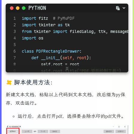
PYTHON
1
import
 fitz  
# PyMuPDF
2
import
 tkinter 
as
 tk
3
from
 tkinter 
import
 filedialog, ttk, messagebo
4
import
 os
5
6
class
PDFRectangleDrawer
:
7
def
__init__
(
self, root
):
8
        self.root = root
9
        self.root.title(
"PDF 矩形绘制工具"
)
10
        self.root.geometry(
"1000x700"
)
脚本使用方法：
11
12
# 初始化变量
新建文本文档，粘贴以上代码到文本文档，改后缀为py保
13
        self.pdf_path = 
None
存，双击运行。
14
        self.doc = 
None
15
        self.current_page_num = 
0
运行后，点击打开pdf，选择要去除水印的pdf文件。
16
        self.total_pages = 
0
17
        self.rectangles = []  
# 存储所有绘制的矩形 [(
18
        self.start_x = 
None