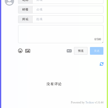
176
        self.page_count_label.pack(side=tk.LE
284
if
not
 self.doc 
or
 self.start_x 
is
Non
177
285
return
邮箱
178
        self.next_page_btn = ttk.Button(self.
286
179
        self.next_page_btn.pack(side=tk.LEFT,
网址
287
        end_x = self.canvas.canvasx(event.x)
180
288
        end_y = self.canvas.canvasy(event.y)
181
        self.last_page_btn = ttk.Button(self.
289
182
        self.last_page_btn.pack(side=tk.LEFT,
290
# 确保矩形有一定大小
183
0/500
291
if
abs
(end_x - self.start_x) < 
5
or
ab
184
def
create_toolbar
(
self
):
292
if
 self.rect:
185
"""创建工具栏"""
预览
发送
293
                self.canvas.delete(self.rect)
186
        self.toolbar_frame = tk.Frame(self.to
294
            self.rect = 
None
187
        self.toolbar_frame.pack(side=tk.RIGHT
295
            self.start_x = 
None
188
296
            self.start_y = 
None
189
# 放大/缩小按钮
297
return
190
        self.zoom_frame = tk.Frame(self.toolb
298
191
        self.zoom_frame.pack(side=tk.RIGHT, p
299
# 获取图像位置偏移
没有评论
192
300
        image_item = self.canvas.find_withtag(
193
        self.zoom_out_btn = ttk.Button(self.z
301
if
not
 image_item:
194
        self.zoom_out_btn.pack(side=tk.LEFT, 
302
return
195
Powered by
Twikoo
v1.6.44
303
196
        self.zoom_var = tk.StringVar(value=
"2