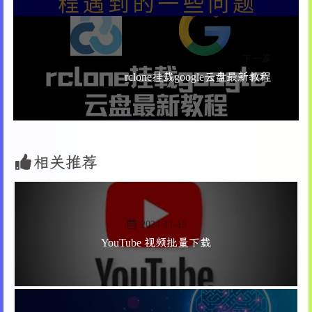
115
        self.main_frame.pack(fill=tk.BOTH, ex
223
116
224
# 获取图像位置偏移
117
# 顶部控制区域
225
                image_item = self.canvas.find_
118
        self.top_frame = tk.Frame(self.main_f
226
if
 image_item:
下一篇
119
        self.top_frame.pack(fill=tk.X, pady=(
227
                    image_coords = self.canvas
rclone挂载google云盘最新教程
120
228
if
 image_coords:
121
# 创建页面导航区域
229
                        offset_x, offset_y = i
122
        self.create_page_navigation()
230
123
231
# 绘制矩形 - 半透明白色
124
# 创建工具栏
232
                        self.canvas.create_rec
125
        self.create_toolbar()
相关推荐
233
                            offset_x + canvas_
126
234
                            offset_x + canvas_
127
# 中间区域 - 左侧设置面板和右侧预览区域
235
                            outline=
"black"
, w
128
        self.middle_frame = tk.Frame(self.mai
236
                        )
129
        self.middle_frame.pack(fill=tk.BOTH, 
2024-11-15
237
130
238
def
prev_page
(
self
):
YouTube 视频批量下载
131
# 左侧设置面板
239
"""显示上一页"""
132
        self.settings_frame = tk.LabelFrame(s
240
if
 self.current_page_num > 
0
:
133
        self.settings_frame.pack(side=tk.LEFT
241
            self.load_page(self.current_page_n
134
242
135
# 创建设置控件