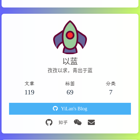
304
        image_coords = self.canvas.coords(imag
197
        self.zoom_label = ttk.Label(self.zoom
305
if
not
 image_coords:
198
        self.zoom_label.pack(side=tk.LEFT, pa
306
return
199
307
200
        self.zoom_in_btn = ttk.Button(self.zo
308
        offset_x, offset_y = image_coords[
0
], 
201
        self.zoom_in_btn.pack(side=tk.LEFT, p
309
202
310
# 计算矩形坐标（PDF坐标系），考虑图像偏移
203
# 预览/处理按钮
311
        pdf_x0 = (
min
(self.start_x, end_x) - o
204
        self.action_frame = tk.Frame(self.too
312
        pdf_y0 = (
min
(self.start_y, end_y) - o
以蓝
205
        self.action_frame.pack(side=tk.RIGHT,
313
        pdf_x1 = (
max
(self.start_x, end_x) - o
206
孜孜以求，青出于蓝
314
        pdf_y1 = (
max
(self.start_y, end_y) - o
207
        self.preview_button = ttk.Button(self
315
208
        self.preview_button.pack(side=tk.LEFT
文章
标签
分类
316
# 添加到矩形列表
209
        self.preview_button.config(state=tk.D
119
69
7
317
        self.rectangles.append((self.current_p
210
318
211
        self.process_curr_button = ttk.Button
319
# 更新矩形计数
212
        self.process_curr_button.pack(side=tk
YiLan's Blog
320
        self.rect_count_label.config(text=
f"矩
213
        self.process_curr_button.config(state
321
214
322
# 清除临时矩形
215
        self.process_range_button = ttk.Butto
323
if
 self.rect:
216
        self.process_range_button.pack(side=t
324
            self.canvas.delete(self.rect)