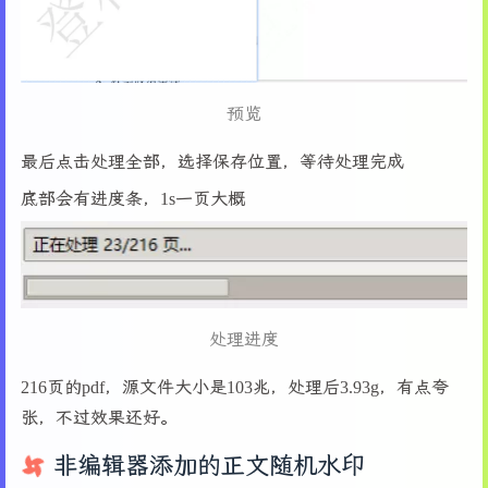
54
# 设置窗口图标
162
"""渲染当前页面到画布"""
55
try
:
163
# 清除画布
56
            self.root.iconbitmap(
"icon.ico"
) 
164
        self.canvas.delete(
"all"
)
57
except
:
165
58
pass
预览
166
# 设置缩放
59
167
        mat = fitz.Matrix(self.zoom, self.zoom
60
# 创建菜单栏
最后点击处理全部，选择保存位置，等待处理完成
168
        pix = self.page.get_pixmap(matrix=mat)
61
        self.create_menu()
169
62
底部会有进度条，1s一页大概
170
# 创建图像
63
# 创建主界面
171
        img_data = pix.samples
64
        self.create_ui()
172
        img_mode = 
"RGBA"
if
 pix.alpha 
else
"R
65
173
        img_size = (pix.width, pix.height)
66
# 如果提供了PDF路径，则加载PDF
174
67
if
 self.pdf_path:
175
from
 PIL 
import
 Image, ImageTk
处理进度
68
            self.load_pdf(self.pdf_path)
176
        img = Image.frombytes(img_mode, img_si
69
else
:
177
        self.page_image = ImageTk.PhotoImage(i
216页的pdf，源文件大小是103兆，处理后3.93g，有点夸
70
            self.show_welcome_screen()
178
71
张，不过效果还好。
179
# 计算画布中心位置
72
def
create_menu
(
self
):
180
        canvas_width = self.canvas.winfo_width
73
"""创建菜单栏"""
非编辑器添加的正文随机水印
181
        canvas_height = self.canvas.winfo_heig
74
        menubar = tk.Menu(self.root)