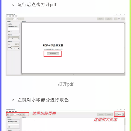
121
        pdf_path = filedialog.askopenfilename(
运行后点击打开pdf
14
from
 tqdm 
import
 tqdm
122
if
not
 pdf_path:
15
123
return
16
class
PDFViewer
:
124
17
def
__init__
(
self, root, pdf_path=
None
):
125
        self.pdf_path = pdf_path
18
        self.root = root
126
        self.doc = fitz.
open
(self.pdf_path)
19
        self.pdf_path = pdf_path
127
        self.total_pages = 
len
(self.doc)
20
        self.selected_color = 
None
128
        self.current_page_num = 
0
21
        self.bg_color_value = (
255
, 
255
, 
255
)
129
22
        self.color_pick_mode = 
"watermark"
#
130
# 更新状态
23
        self.tolerance = 
30
# 默认颜色容差
131
        self.status_label.config(text=
f"已加载:
24
        self.dpi = 
300
# 默认DPI
132
25
        self.contrast = 
1.2
# 默认对比度
133
# 启用按钮
26
        self.zoom = 
2.0
# 默认缩放比例
打开pdf
134
        self.prev_btn.config(state=tk.NORMAL)
27
        self.current_page_idx = 
0
# 初始化当
135
        self.next_btn.config(state=tk.NORMAL)
28
        self.preview_mode = 
False
# 预览模式
左键对水印部分进行取色
136
        self.goto_btn.config(state=tk.NORMAL)
29
        self.original_image = 
None
137
        self.clear_btn.config(state=tk.NORMAL)
30
        self.doc = 
None
138
        self.process_btn.config(state=tk.NORMA
31
        self.page = 
None
139
        self.custom_range_btn.config(state=tk.
32
        self.pix = 
None
140
33
        self.image = 
None