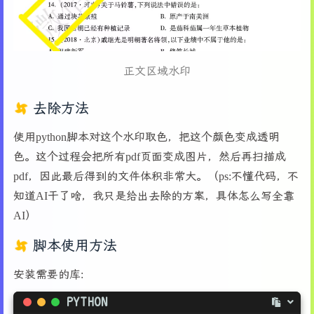
80
        self.status_label = ttk.Label(self.sta
81
        self.status_label.pack(side=tk.LEFT)
82
83
        self.rect_count_label = ttk.Label(self
84
        self.rect_count_label.pack(side=tk.RIG
正文区域水印
85
86
# 页面范围选择框架
去除方法
87
        self.range_frame = ttk.LabelFrame(self
88
        self.range_frame.pack(fill=tk.X, pady=
使用python脚本对这个水印取色，把这个颜色变成透明
89
色。这个过程会把所有pdf页面变成图片，然后再扫描成
90
        self.range_var = tk.StringVar(value=
"a
91
        self.range_all = ttk.Radiobutton(self.
pdf，因此最后得到的文件体积非常大。（ps:不懂代码，不
92
        self.range_all.pack(side=tk.LEFT, padx
知道AI干了啥，我只是给出去除的方案，具体怎么写全靠
93
AI）
94
        self.range_current = ttk.Radiobutton(s
95
        self.range_current.pack(side=tk.LEFT, 
脚本使用方法
96
97
# 自定义范围按钮（替代原来的单选按钮和输入框
安装需要的库:
98
        self.custom_range_btn = ttk.Button(sel
99
                                          comm
PYTHON
100
                                          stat