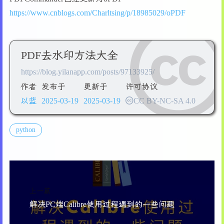
202
            self.canvas.yview_moveto(y_pos / s
95
        view_menu.add_command(label=
"缩小"
, co
203
else
:
https://www.cnblogs.com/Charltsing/p/18985029/oPDF
96
        view_menu.add_command(label=
"适合窗口"
204
            self.canvas.yview_moveto(
0
)
97
        menubar.add_cascade(label=
"视图"
, menu
205
98
206
def
on_canvas_configure
(
self, event
):
99
# 帮助菜单
PDF去水印方法大全
207
"""当画布大小改变时重新居中图像"""
100
        help_menu = tk.Menu(menubar, tearoff=
208
if
hasattr
(self, 
'page'
) 
and
 self.page
101
        help_menu.add_command(label=
"使用说明"
https://blog.yilanapp.com/posts/97133925/
209
# 重新渲染页面以更新居中位置
102
        help_menu.add_command(label=
"关于"
, co
作者
发布于
更新于
许可协议
210
            self.render_page()
103
        menubar.add_cascade(label=
"帮助"
, menu
211
            self.draw_existing_rectangles()
以蓝
2025-03-19
2025-03-19
CC BY-NC-SA 4.0
104
212
105
        self.root.config(menu=menubar)
213
def
draw_existing_rectangles
(
self
):
106
python
214
"""在当前页面上绘制已存在的矩形"""
107
# 绑定快捷键
215
for
 page_num, rect_coords 
in
 self.rect
108
        self.root.bind(
"<Control-o>"
, 
lambda
 
216
if
 page_num == self.current_page_n
109
        self.root.bind(
"<Control-s>"
, 
lambda
 
217
# 将PDF坐标转换为画布坐标
110
218
                x0, y0, x1, y1 = rect_coords
111
def
create_ui
(
self
):
219
                canvas_x0 = x0 * self.zoom
上一篇
112
"""创建用户界面"""
220
                canvas_y0 = y0 * self.zoom
113
# 主框架
解决PC端Calibre使用过程遇到的一些问题
221
                canvas_x1 = x1 * self.zoom
114
        self.main_frame = tk.Frame(self.root,
222
                canvas_y1 = y1 * self.zoom