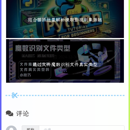
263
156
        self.page_frame = tk.Frame(self.top_f
264
def
on_mouse_drag
(
self, event
):
157
        self.page_frame.pack(side=tk.LEFT, fi
2024-11-16
265
"""鼠标拖动事件"""
158
266
if
not
 self.doc 
or
 self.start_x 
is
Non
结合猫抓批量解析提取影视剧集源链
159
# 页面导航按钮
267
return
160
        self.nav_frame = tk.Frame(self.page_f
268
161
        self.nav_frame.pack(fill=tk.X)
269
        cur_x = self.canvas.canvasx(event.x)
162
270
        cur_y = self.canvas.canvasy(event.y)
163
        self.first_page_btn = ttk.Button(self
271
164
        self.first_page_btn.pack(side=tk.LEFT
2024-12-30
272
# 删除之前的临时矩形
165
273
if
 self.rect:
通过文件魔数识别文件真实类型
166
        self.prev_page_btn = ttk.Button(self.
274
            self.canvas.delete(self.rect)
167
        self.prev_page_btn.pack(side=tk.LEFT,
275
168
276
# 创建新的临时矩形 - 半透明白色
169
# 页面选择
277
        self.rect = self.canvas.create_rectang
170
        self.page_var = tk.StringVar(value=
"1
278
            self.start_x, self.start_y, cur_x,
171
        self.page_entry = ttk.Entry(self.nav_
279
            outline=
"black"
, width=
1
, fill=
"wh
172
        self.page_entry.pack(side=tk.LEFT, pa
280
        )
173
        self.page_entry.bind(
"<Return>"
, self
评论
281
174
282
def
on_button_release
(
self, event
):
175
        self.page_count_label = ttk.Label(sel
283
"""鼠标释放事件"""
昵称