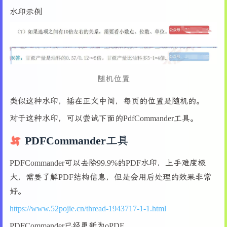
182
75
水印示例
183
# 计算图像位置，使其居中
76
# 文件菜单
184
        x_pos = 
max
(
0
, (canvas_width - pix.wid
77
        file_menu = tk.Menu(menubar, tearoff=
185
        y_pos = 
max
(
0
, (canvas_height - pix.he
78
        file_menu.add_command(label=
"打开PDF"
,
186
79
        file_menu.add_command(label=
"保存处理结
187
# 设置画布滚动区域，确保足够大以容纳图像和
80
        file_menu.add_separator()
188
        scroll_width = 
max
(canvas_width, pix.w
81
        file_menu.add_command(label=
"转换为灰度P
随机位置
189
        scroll_height = 
max
(canvas_height, pix
82
        file_menu.add_separator()
190
        self.canvas.config(scrollregion=(
0
, 
0
,
83
        file_menu.add_command(label=
"退出"
, co
类似这种水印，插在正文中间，每页的位置是随机的。
191
84
        menubar.add_cascade(label=
"文件"
, menu
192
# 在计算的位置显示图像
对于这种水印，可以尝试下面的PdfCommander工具。
85
193
        self.canvas.create_image(x_pos, y_pos,
86
# 编辑菜单
PDFCommander工具
194
87
        edit_menu = tk.Menu(menubar, tearoff=
195
# 初始滚动位置
88
        edit_menu.add_command(label=
"重置颜色选
196
if
 pix.width > canvas_width:
PDFCommander可以去除99.9%的PDF水印，上手难度极
89
        edit_menu.add_command(label=
"恢复默认设
197
            self.canvas.xview_moveto(x_pos / s
90
        menubar.add_cascade(label=
"编辑"
, menu
大，需要了解PDF结构信息，但是会用后处理的效果非常
198
else
:
91
好。
199
            self.canvas.xview_moveto(
0
)
92
# 视图菜单
200
https://www.52pojie.cn/thread-1943717-1-1.html
93
        view_menu = tk.Menu(menubar, tearoff=
201
if
 pix.height > canvas_height:
94
        view_menu.add_command(label=
"放大"
, co
PDFCommander已经更新为oPDF