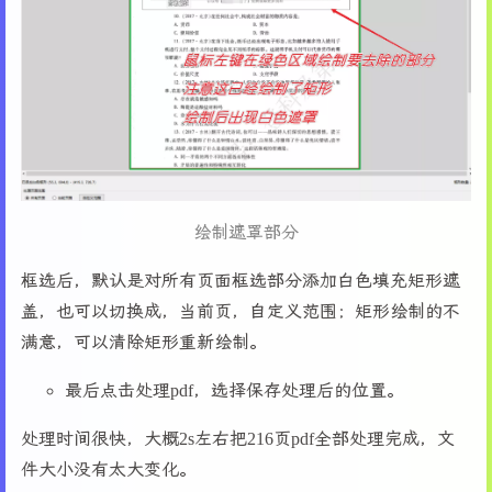
39
40
        self.prev_btn = ttk.Button(self.nav_fr
41
        self.prev_btn.pack(side=tk.LEFT, padx=
42
43
        self.page_label = ttk.Label(self.nav_f
44
        self.page_label.pack(side=tk.LEFT, pad
45
46
        self.next_btn = ttk.Button(self.nav_fr
47
        self.next_btn.pack(side=tk.LEFT, padx=
48
绘制遮罩部分
49
        self.goto_btn = ttk.Button(self.nav_fr
50
        self.goto_btn.pack(side=tk.LEFT, padx=
框选后，默认是对所有页面框选部分添加白色填充矩形遮
51
盖，也可以切换成，当前页，自定义范围；矩形绘制的不
52
# 处理按钮
53
        self.process_frame = ttk.Frame(self.co
满意，可以清除矩形重新绘制。
54
        self.process_frame.pack(side=tk.RIGHT)
55
最后点击处理pdf，选择保存处理后的位置。
56
        self.clear_btn = ttk.Button(self.proce
57
        self.clear_btn.pack(side=tk.LEFT, padx
处理时间很快，大概2s左右把216页pdf全部处理完成，文
58
件大小没有太大变化。
59
        self.process_btn = ttk.Button(self.pro