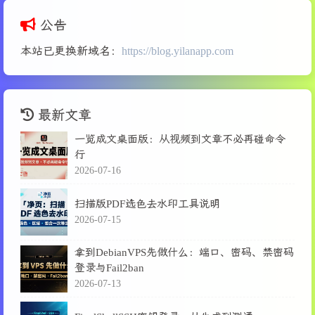
217
        self.process_range_button.config(stat
325
218
公告
326
# 绘制永久矩形 - 半透明白色
219
        self.process_button = ttk.Button(self
327
        self.canvas.create_rectangle(
220
        self.process_button.pack(side=tk.LEFT
本站已更换新域名：
https://blog.yilanapp.com
328
            self.start_x, self.start_y, end_x,
221
        self.process_button.config(state=tk.D
329
            outline=
"black"
, width=
1
, fill=
"wh
222
330
        )
223
def
create_settings_panel
(
self
):
331
224
"""创建设置面板"""
最新文章
332
        self.rect = 
None
225
# 处理方法选择
333
        self.start_x = 
None
一览成文桌面版：从视频到文章不必再碰命令
226
        self.method_frame = tk.LabelFrame(sel
334
        self.start_y = 
None
行
227
        self.method_frame.pack(fill=tk.X, pad
335
2026-07-16
228
336
# 更新状态栏
229
        self.method_var = tk.StringVar(value=
337
        self.status_label.config(text=
f"已添加白
扫描版PDF选色去水印工具说明
230
        self.color_pick_radio = ttk.Radiobutt
338
2026-07-15
231
                                             
339
def
on_mouse_wheel_scroll
(
self, event
):
232
                                             
340
"""鼠标滚轮事件用于滚动"""
233
                                             
拿到DebianVPS先做什么：端口、密码、禁密码
341
if
not
 self.doc:
234
        self.color_pick_radio.pack(side=tk.LE
登录与Fail2ban
342
return
235
2026-07-13
343
236
        self.threshold_radio = ttk.Radiobutto
344
# 根据不同平台处理滚轮事件
237
                                             