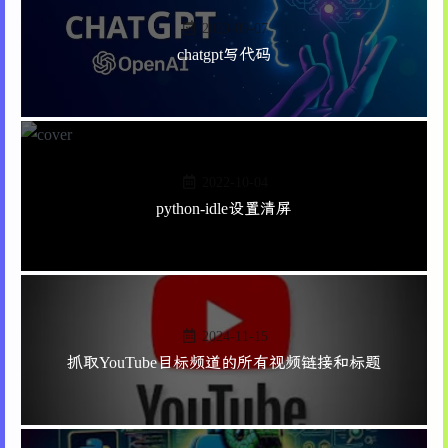
243
def
next_page
(
self
):
136
        self.create_settings_panel()
2023-09-07
244
"""显示下一页"""
137
245
if
 self.current_page_num < self.total_
chatgpt写代码
138
# 右侧预览区域
246
            self.load_page(self.current_page_n
139
        self.preview_frame = tk.LabelFrame(se
247
140
        self.preview_frame.pack(side=tk.RIGHT
248
def
goto_page
(
self
):
141
249
"""跳转到指定页面"""
142
# 创建画布和滚动条
250
        page = simpledialog.askinteger(
"跳转到页
143
        self.create_canvas()
2022-10-04
251
f"输入页
144
252
                                        minval
python-idle设置清屏
145
# 底部状态栏
253
if
 page:
146
        self.create_statusbar()
254
            self.load_page(page - 
1
)  
# 转换为0
147
255
148
# 进度条
256
def
on_button_press
(
self, event
):
149
        self.progress_var = tk.DoubleVar()
257
"""鼠标按下事件"""
150
        self.progress_bar = ttk.Progressbar(s
2024-11-15
258
if
not
 self.doc:
151
        self.progress_bar.pack(fill=tk.X, pad
259
return
抓取YouTube目标频道的所有视频链接和标题
152
        self.progress_bar.pack_forget()  
# 默
260
153
261
        self.start_x = self.canvas.canvasx(eve
154
def
create_page_navigation
(
self
):
262
        self.start_y = self.canvas.canvasy(eve
155
"""创建页面导航区域"""