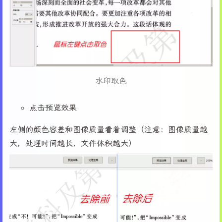
141
# 加载第一页
34
        self.tk_image = 
None
142
        self.load_page(
0
)
35
143
36
# 色阶去水印功能参数
144
def
load_page
(
self, page_num
):
37
        self.remove_method = 
"color_pick"
#
145
"""加载指定页面"""
38
        self.resolution_factor = 
3.0
# 默认
146
if
not
 self.doc 
or
 page_num < 
0
or
 pag
39
        self.apply_sharpening = 
False
# 默认
147
return
40
        self.sharpening_strength = 
1.0
# 默
148
水印取色
41
        self.sensitivity = 
20
# 默认颜色匹配敏
149
        self.current_page_num = page_num
42
        self.image_format = 
"png"
# 默认图像
150
        self.page = self.doc[page_num]
43
        self.image_quality = 
95
# 默认图像质量
点击预览效果
151
44
152
# 更新页面标签
45
# 设置主题样式
左侧的颜色容差和图像质量看着调整（注意：图像质量越
153
        self.page_label.config(text=
f"
{page_nu
46
        self.style = ttk.Style()
大，处理时间越长，文件体积越大）
154
47
        self.style.theme_use(
'clam'
)  
# 使用
155
# 渲染页面
48
156
        self.render_page()
49
# 配置颜色方案
157
50
        self.bg_color = 
"#f0f0f0"
158
# 绘制已有的矩形
51
        self.accent_color = 
"#4a86e8"
159
        self.draw_existing_rectangles()
52
        self.highlight_color = 
"#e8f0fe"
160
53
161
def
render_page
(
self
):