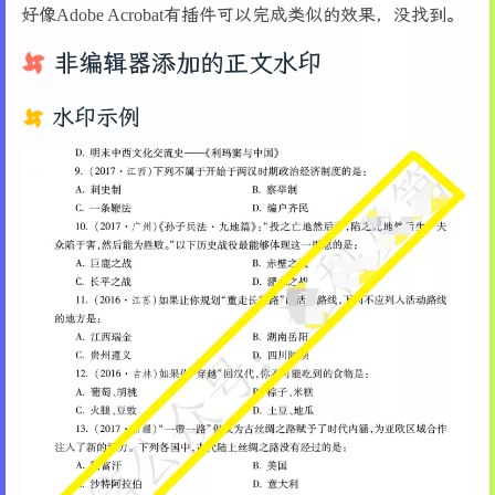
好像Adobe Acrobat有插件可以完成类似的效果，没找到。
60
        self.process_btn.pack(side=tk.LEFT, pa
61
非编辑器添加的正文水印
62
# 创建画布区域
63
        self.canvas_frame = ttk.Frame(self.mai
64
        self.canvas_frame.pack(fill=tk.BOTH, e
水印示例
65
66
        self.canvas = tk.Canvas(self.canvas_fr
67
        self.h_scroll = ttk.Scrollbar(self.can
68
        self.v_scroll = ttk.Scrollbar(self.can
69
70
        self.canvas.configure(xscrollcommand=s
71
72
        self.h_scroll.pack(side=tk.BOTTOM, fil
73
        self.v_scroll.pack(side=tk.RIGHT, fill
74
        self.canvas.pack(side=tk.LEFT, fill=tk
75
76
# 底部状态栏
77
        self.status_frame = ttk.Frame(self.mai
78
        self.status_frame.pack(fill=tk.X, pady
79