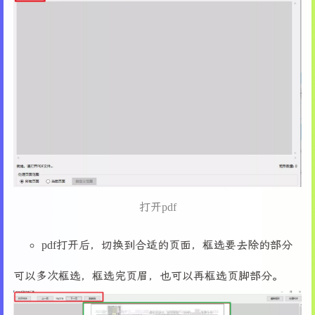
19
        self.start_y = 
None
20
        self.rect = 
None
21
        self.zoom = 
1.5
22
        self.page_image = 
None
# 存储当前页面的
23
24
# 创建主框架
25
        self.main_frame = ttk.Frame(root)
26
        self.main_frame.pack(fill=tk.BOTH, exp
27
28
# 创建顶部控制区域
29
        self.control_frame = ttk.Frame(self.ma
30
        self.control_frame.pack(fill=tk.X, pad
31
打开pdf
32
# 打开PDF按钮
33
        self.open_btn = ttk.Button(self.contro
34
        self.open_btn.pack(side=tk.LEFT, padx=
pdf打开后，切换到合适的页面，框选要去除的部分
35
36
# 页面导航区域
可以多次框选，框选完页眉，也可以再框选页脚部分。
37
        self.nav_frame = ttk.Frame(self.contro
38
        self.nav_frame.pack(side=tk.LEFT, padx