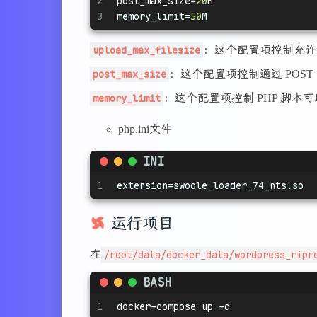
2
post_max_size
=
20
M
29
-
'./app:/var/www/html'
16
3
memory_limit
=
50
M
30
-
'./uploads.ini:/usr/local/
17
server
 {
31
-
'./php.ini:/usr/local/etc/
18
listen
80
;
upload_max_filesize
：这个配置项控制允许
32
depends_on:
19
33
-
db
post_max_size
：这个配置项控制通过 POS
20
server_name
 localhost;
34
networks:
21
memory_limit
：这个配置项控制 PHP 脚本
35
-
default
22
root
 /var/www/html;
36
23
index
 index.php index.html
php.ini文件
37
nginx:
24
38
image:
nginx:alpine
# 使用 Ng
25
location
 / {
INI
39
container_name:
wordpress-ngin
26
try_files
$uri
$uri
/ /
40
restart:
unless-stopped
27
        }
1
extension
=swoole_loader_74_nts.so
41
ports:
28
42
-
8989
:80
# 冒号左边可以更改，但是
29
location
~ \.php$
 {
运行项目
43
volumes:
30
include
 fastcgi_params
44
-
'./nginx.conf:/etc/nginx/n
31
fastcgi_pass
 wordpress
在
/root/data/docker_data/wordpress_ripr
45
-
'./app:/var/www/html'
# 
32
fastcgi_param
 SCRIPT_F
46
depends_on:
33
fastcgi_index
 index.ph
BASH
47
-
app
34
        }
48
networks:
1
docker-compose up -d
35