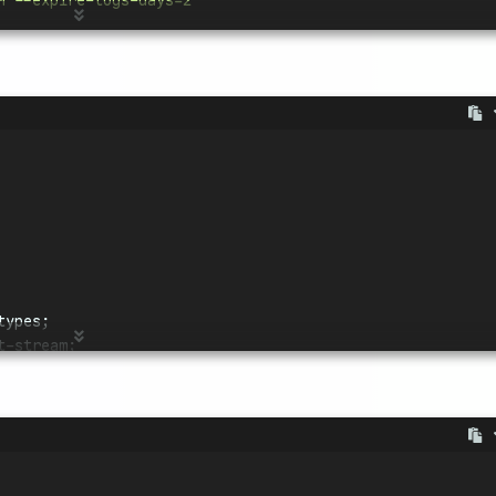
M
--expire-logs-days=2
d29www
# 可修改
# 可修改
# 可修改
用带 PHP 7.4 的 WordPress 版本
types;
t-stream;
n4d29
# 与MYSQL_PASSWORD一致