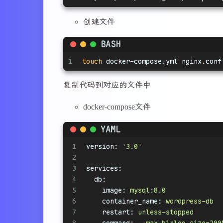
创建文件
BASH
1
touch
 docker-compose.yml nginx.conf
复制代码到对应的文件中
docker-compose文件
YAML
1
version:
'3.0'
2
3
services:
4
db:
5
image:
mysql:8.0
6
container_name:
wordpress-db
7
restart:
unless-stopped