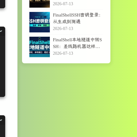
码登录与Fail2ban
2026-07-13
FinalShellSSH密钥登录：
从生成到测通
2026-07-13
FinalShell本地隧道中转S
SH：差线路机器这样连
更稳
2026-07-13