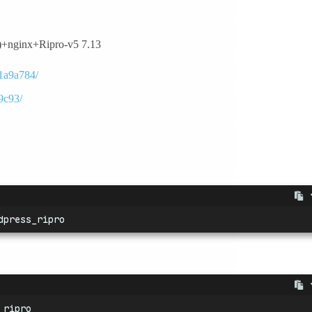
ginx+Ripro-v5 7.13
e1a9a784/
19c93/
dpress_ripro
_ripro