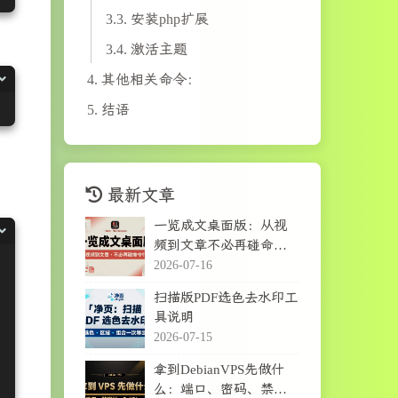
3.3.
安装php扩展
3.4.
激活主题
4.
其他相关命令：
5.
结语
最新文章
一览成文桌面版：从视
频到文章不必再碰命令
行
2026-07-16
扫描版PDF选色去水印工
具说明
2026-07-15
拿到DebianVPS先做什
么：端口、密码、禁密