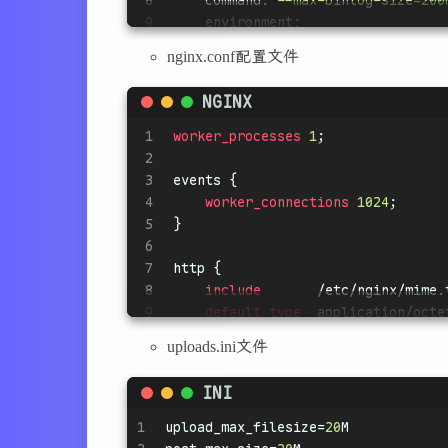
8
command:
--max-binlog-size=200
9
environment:
10
MYSQL_ROOT_PASSWORD:
aPvpUn4
nginx.conf配置文件
11
MYSQL_DATABASE:
wordpress
12
MYSQL_USER:
wordpress
NGINX
13
MYSQL_PASSWORD:
aPvpUn4d29
14
volumes:
1
worker_processes
1
;
15
-
'./db:/var/lib/mysql'
2
16
networks:
3
events
 {
17
-
default
4
worker_connections
1024
;
18
5
}
19
app:
6
20
image:
wordpress:5.8-fpm
# 使
7
http
 {
21
container_name:
wordpress-app
8
include
       /etc/nginx/mime.
22
restart:
unless-stopped
9
default_type
  application/octe
23
environment:
10
uploads.ini文件
24
WORDPRESS_DB_HOST:
db
11
sendfile
on
;
25
WORDPRESS_DB_NAME:
wordpress
12
keepalive_timeout
65
;
INI
26
WORDPRESS_DB_USER:
wordpress
13
27
WORDPRESS_DB_PASSWORD:
aPvpU
14
# 设定最大上传文件大小
1
upload_max_filesize
=
20
M
28
volumes:
15
client_max_body_size
64M
;