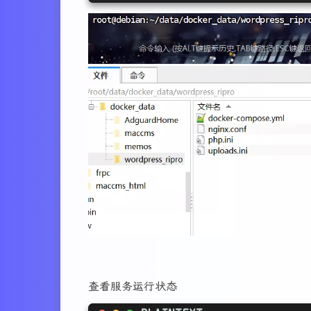
49
-
default
36
location
~ /\.ht
 {
50
37
deny
 all;
51
networks:
38
        }
52
default:
39
    }
53
name:
wordpress_network
40
}
查看服务运行状态