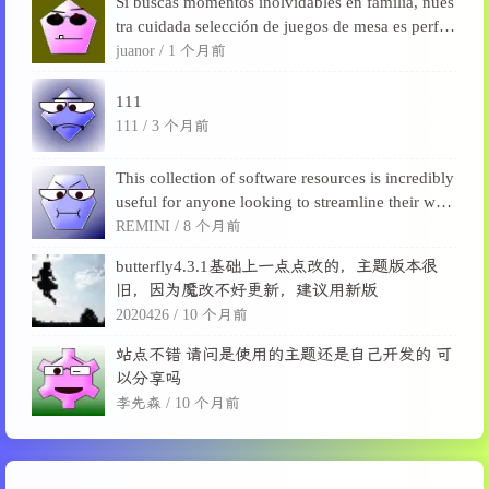
Si buscas momentos inolvidables en familia, nues
tra cuidada selección de juegos de mesa es perfec
ta para desconectarse de las pantallas, fortalecer l
juanor /
1 个月前
a...
111
111 /
3 个月前
This collection of software resources is incredibly
useful for anyone looking to streamline their wor
kflow or enhance their creative projects. From o
REMINI /
8 个月前
f...
butterfly4.3.1基础上一点点改的，主题版本很
旧，因为魔改不好更新，建议用新版
2020426 /
10 个月前
站点不错 请问是使用的主题还是自己开发的 可
以分享吗
李先森 /
10 个月前