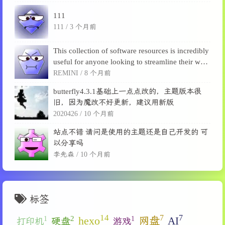
a...
111
111 /
3 个月前
This collection of software resources is incredibly
useful for anyone looking to streamline their wor
kflow or enhance their creative projects. From o
REMINI /
8 个月前
f...
butterfly4.3.1基础上一点点改的，主题版本很
旧，因为魔改不好更新，建议用新版
2020426 /
10 个月前
站点不错 请问是使用的主题还是自己开发的 可
以分享吗
李先森 /
10 个月前
标签
14
7
7
2
hexo
网盘
AI
1
1
硬盘
打印机
游戏