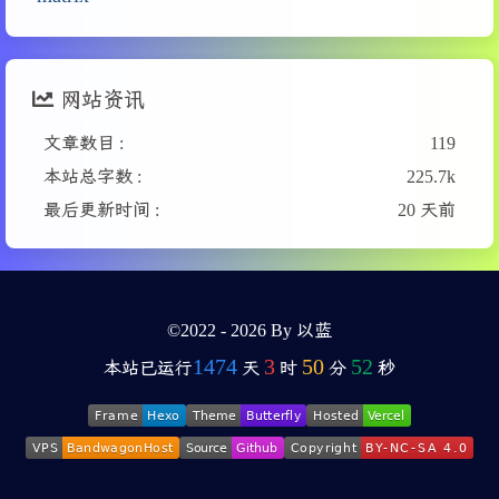
网站资讯
文章数目 :
119
本站总字数 :
225.7k
最后更新时间 :
20 天前
©2022 - 2026 By 以蓝
1474
3
50
52
本站已运行
天
时
分
秒