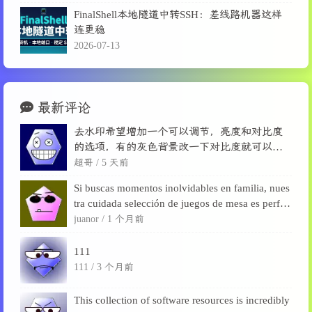
FinalShell本地隧道中转SSH：差线路机器这样
连更稳
2026-07-13
最新评论
去水印希望增加一个可以调节，亮度和对比度
的选项，有的灰色背景改一下对比度就可以消
除了。
超哥 /
5 天前
Si buscas momentos inolvidables en familia, nues
tra cuidada selección de juegos de mesa es perfec
ta para desconectarse de las pantallas, fortalecer l
juanor /
1 个月前
a...
111
111 /
3 个月前
This collection of software resources is incredibly