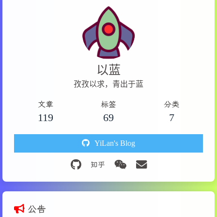
以蓝
孜孜以求，青出于蓝
文章
标签
分类
119
69
7
YiLan's Blog
公告