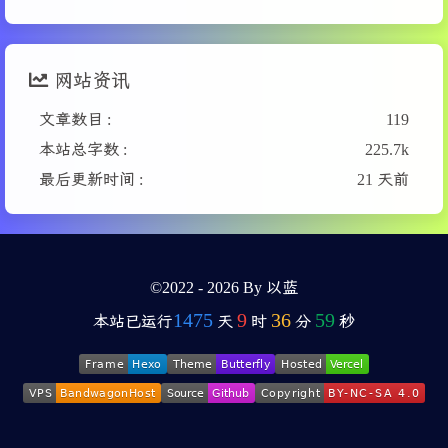
网站资讯
文章数目 :
119
本站总字数 :
225.7k
最后更新时间 :
21 天前
©2022 - 2026 By 以蓝
1475
9
36
59
本站已运行
天
时
分
秒