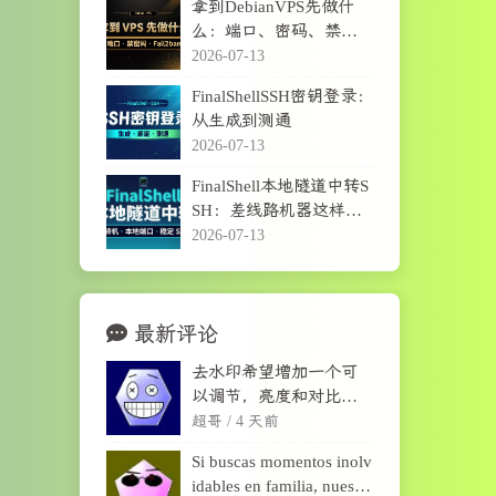
拿到DebianVPS先做什
么：端口、密码、禁密
码登录与Fail2ban
2026-07-13
FinalShellSSH密钥登录：
从生成到测通
2026-07-13
FinalShell本地隧道中转S
SH：差线路机器这样连
更稳
2026-07-13
最新评论
去水印希望增加一个可
以调节，亮度和对比度
的选项，有的灰色背景
超哥 /
4 天前
改一下对比度就可以消
Si buscas momentos inolv
除了。
idables en familia, nuestra