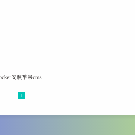
cker安装苹果cms
1