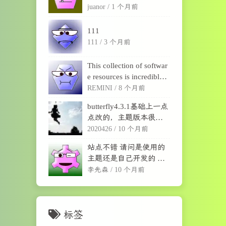
cuidada selección de jueg
juanor /
1 个月前
os de mesa es perfecta par
a desconectarse de las pa
111
ntallas, fortalecer la...
111 /
3 个月前
This collection of softwar
e resources is incredibly u
seful for anyone looking t
REMINI /
8 个月前
o streamline their workflo
butterfly4.3.1基础上一点
w or enhance their creativ
点改的，主题版本很
e projects. From of...
旧，因为魔改不好更
2020426 /
10 个月前
新，建议用新版
站点不错 请问是使用的
主题还是自己开发的 可
以分享吗
李先森 /
10 个月前
标签