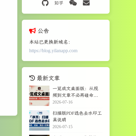
公告
本站已更换新域名：
https://blog.yilanapp.com
最新文章
一览成文桌面版：从视
频到文章不必再碰命令
行
2026-07-16
扫描版PDF选色去水印工
具说明
2026-07-15