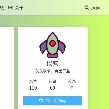
纸
关于
搜索
以蓝
孜孜以求，青出于蓝
文章
标签
分类
119
69
7
YiLan's Blog